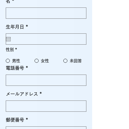
名
r
生年月日
*
e
q
u
i
r
性別
*
e
d
男性
女性
未回答
電話番号
メールアドレス
郵便番号